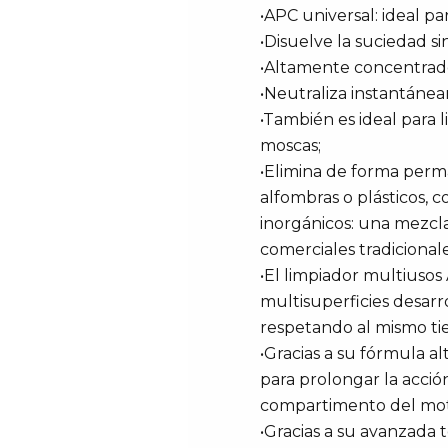
•APC universal: ideal par
•Disuelve la suciedad si
•Altamente concentrado: 
•Neutraliza instantánea
•También es ideal para l
moscas;
•Elimina de forma perma
alfombras o plásticos,
inorgánicos: una mezcla
comerciales tradicionale
•El limpiador multiusos
multisuperficies desarr
respetando al mismo tie
•Gracias a su fórmula 
para prolongar la acción
compartimento del mot
•Gracias a su avanzada