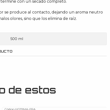
 y termine con un secado completo.
olor se produce al contacto, dejando un aroma neutro
os olores, sino que los elimina de raíz.
500 ml
DUCTO
o de estos
Código H0111
|
MA-FRA