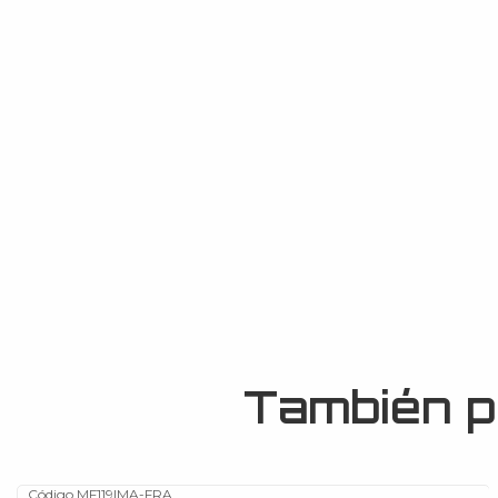
También p
Código MF119
|
MA-FRA