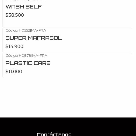
WASH SELF
$38.500
Código H0552
|
MA-FRA
SUPER MAFRASOL
$14.900
Código H0878
|
MA-FRA
PLASTIC CARE
$11.000
Contáctanos