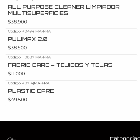
ALL PURPOSE CLEANER LIMPIADOR
MULTISUPERFICIES
$38.900
Código P0494
|
MA-FRA
PULIMAX 2.0
$38.500
Código H0887
|
MA-FRA
FABRIC CARE – TEJIDOS Y TELAS
$11.000
Código P0714
|
MA-FRA
PLASTIC CARE
$49.500
Categoría