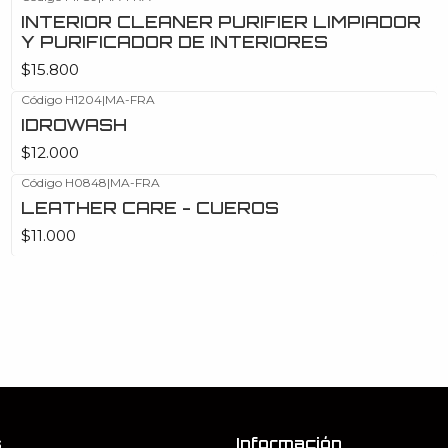
INTERIOR CLEANER PURIFIER LIMPIADOR
Y PURIFICADOR DE INTERIORES
$15.800
Código H1204
|
MA-FRA
IDROWASH
$12.000
Código H0848
|
MA-FRA
LEATHER CARE - CUEROS
$11.000
s
Información