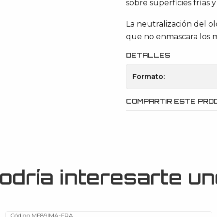
sobre superficies frías
La neutralización del 
que no enmascara los mal
DETALLES
Formato:
COMPARTIR ESTE PRO
odría interesarte un
Código MF89
|
MA-FRA