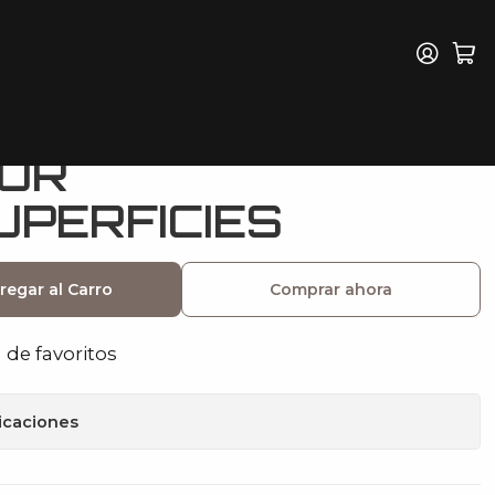
ERFICIES
RPOSE CLEANER
DOR
UPERFICIES
regar al Carro
Comprar ahora
a de favoritos
icaciones