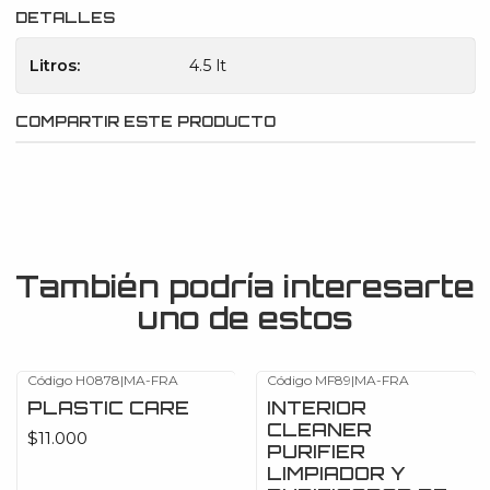
DETALLES
Litros:
4.5 lt
COMPARTIR ESTE PRODUCTO
También podría interesarte
uno de estos
Código H0878
|
MA-FRA
Código MF89
|
MA-FRA
PLASTIC CARE
INTERIOR
CLEANER
$11.000
PURIFIER
LIMPIADOR Y