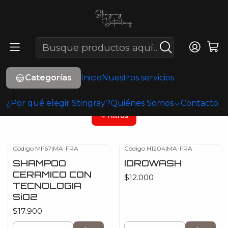
Inicio
Shampoo para autos
Shampoo para autos
Productos especializados para la limpieza segura de la
pintura del vehículo. Los shampoos automotrices eliminan
Categorías
Inicio
Nuestros servicios
suciedad y contaminantes sin dañar la capa de protección ni
generar micro-rayas.
¿Por qué elegir Stingray?
Quiénes Somos
Contacto
Filtros
Código MF67
|
MA-FRA
Código H1204
|
MA-FRA
SHAMPOO
IDROWASH
CERAMICO CON
$12.000
TECNOLOGIA
SiO2
$17.900